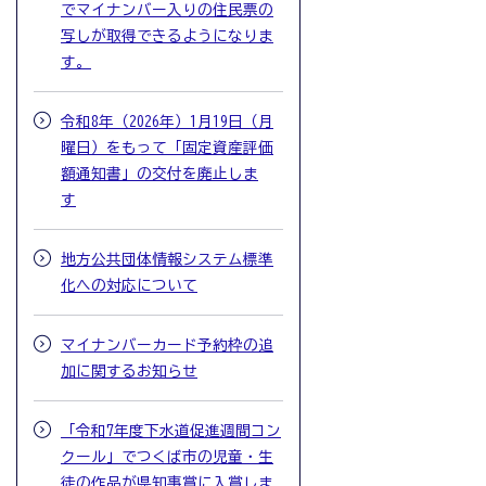
でマイナンバー入りの住民票の
写しが取得できるようになりま
す。
令和8年（2026年）1月19日（月
曜日）をもって「固定資産評価
額通知書」の交付を廃止しま
す
地方公共団体情報システム標準
化への対応について
マイナンバーカード予約枠の追
加に関するお知らせ
「令和7年度下水道促進週間コン
クール」でつくば市の児童・生
徒の作品が県知事賞に入賞しま