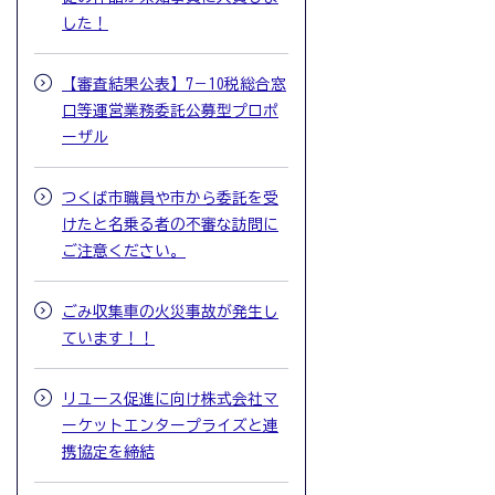
した！
【審査結果公表】7－10税総合窓
口等運営業務委託公募型プロポ
ーザル
つくば市職員や市から委託を受
けたと名乗る者の不審な訪問に
ご注意ください。
ごみ収集車の火災事故が発生し
ています！！
リユース促進に向け株式会社マ
ーケットエンタープライズと連
携協定を締結