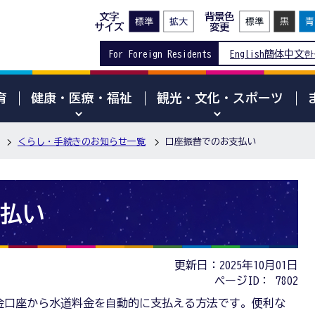
文字
背景色
サイズ
変更
For Foreign Residents
English
簡体中文
한
育
健康・医療・福祉
観光・文化・スポーツ
くらし・手続きのお知らせ一覧
口座振替でのお支払い
払い
更新日：2025年10月01日
ページID：
7802
金口座から水道料金を自動的に支払える方法です。便利な