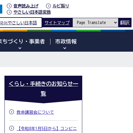
音声読み上げ
ルビ振り
やさしい日本語変換
翻訳
국어
やさしい日本語
サイトマップ
まちづくり・事業者
市政情報
くらし・手続きのお知らせ一
覧
救命講習会について
【令和8年1月5日から】コンビニ