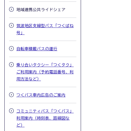
地域連携公共ライドシェア
筑波地区支線型バス「つくばね
号」
自転車積載バスの運行
乗り合いタクシー「つくタク」
ご利用案内（予約電話番号、利
用方法など）
つくバス車内広告のご案内
コミュニティバス「つくバス」
利用案内（時刻表、路線図な
ど）