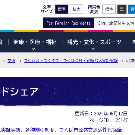
文字
背景色
サイズ
変更
For Foreign Residents
English
簡体中文
한
育
健康・医療・福祉
観光・文化・スポーツ
交通
つくバス・つくタク・つくばね号・路線バス実証実験
地域
ドシェア
更新日：2025年06月12日
ページID：
25147
ス実証実験、各種割引制度、つくば市公共交通活性化協議