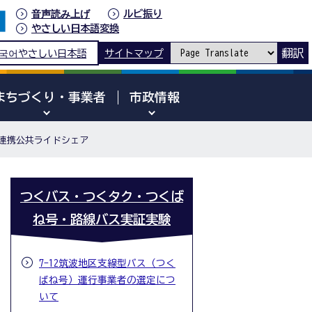
音声読み上げ
ルビ振り
やさしい日本語変換
翻訳
국어
やさしい日本語
サイトマップ
まちづくり・事業者
市政情報
連携公共ライドシェア
つくバス・つくタク・つくば
ね号・路線バス実証実験
7-12筑波地区支線型バス（つく
ばね号）運行事業者の選定につ
いて