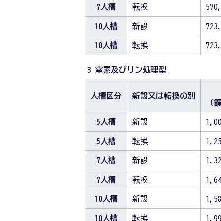
7人槽
転換
570
10人槽
新設
723
10人槽
転換
723
3 窒素及びリン処理型
人槽区分
新設又は転換の別
（
5人槽
新設
1,0
5人槽
転換
1,2
7人槽
新設
1,3
7人槽
転換
1,6
10人槽
新設
1,5
10人槽
転換
1,9