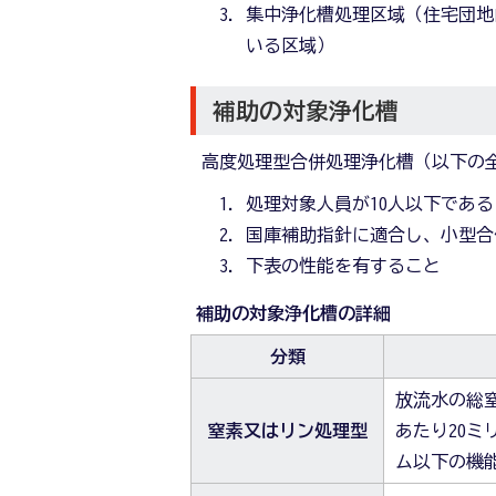
集中浄化槽処理区域（住宅団地
いる区域）
補助の対象浄化槽
高度処理型合併処理浄化槽（以下の
処理対象人員が10人以下である
国庫補助指針に適合し、小型合
下表の性能を有すること
補助の対象浄化槽の詳細
分類
放流水の総窒
窒素又はリン処理型
あたり20ミ
ム以下の機