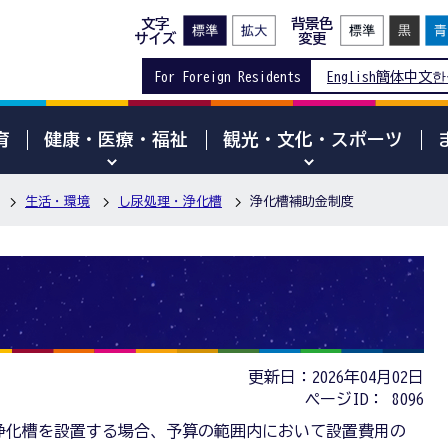
文字
背景色
サイズ
変更
For Foreign Residents
English
簡体中文
한
育
健康・医療・福祉
観光・文化・スポーツ
生活・環境
し尿処理・浄化槽
浄化槽補助金制度
更新日：2026年04月02日
ページID：
8096
浄化槽を設置する場合、予算の範囲内において設置費用の