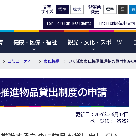
文字
背景色
サイズ
変更
For Foreign Residents
English
簡体中文
한
育
健康・医療・福祉
観光・文化・スポーツ
コミュニティー
市民協働
つくば市市民協働推進物品貸出制度の
推進物品貸出制度の申請
更新日：2026年06月12日
ページID：
27252