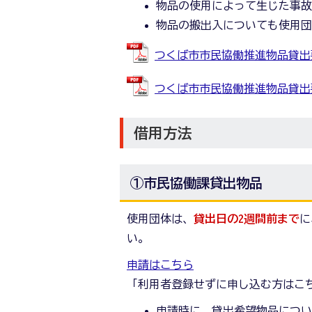
物品の使用によって生じた事
物品の搬出入についても使用
つくば市市民協働推進物品貸出要領 
つくば市市民協働推進物品貸出要領別
借用方法
①市民協働課貸出物品
使用団体は、
貸出日の2週間前まで
に
い。
申請はこちら
「利用者登録せずに申し込む方はこ
申請時に、貸出希望物品につ