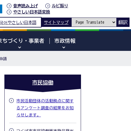
音声読み上げ
ルビ振り
やさしい日本語変換
翻訳
국어
やさしい日本語
サイトマップ
まちづくり・事業者
市政情報
申請
市民協働
市民活動団体の活動拠点に関す
るアンケート調査の結果をお知
らせします。