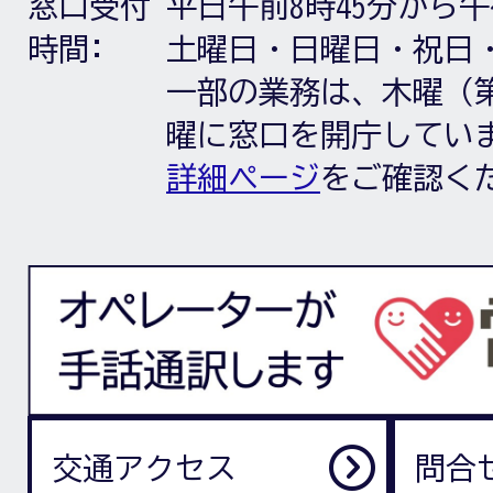
窓口受付
平日午前8時45分から午
時間:
土曜日・日曜日・祝日
一部の業務は、木曜（第
曜に窓口を開庁してい
詳細ページ
をご確認く
交通アクセス
問合