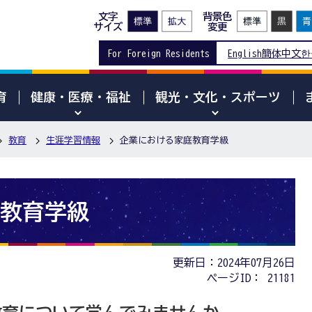
文字
背景色
サイズ
変更
For Foreign Residents
English
簡体中文
한
育
健康・医療・福祉
観光・文化・スポーツ
教育
生涯学習情報
企業における家庭教育学級
教育学級
更新日：2024年07月26日
ページID：
21181