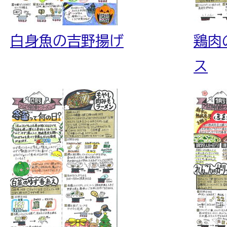
白身魚の吉野揚げ
鶏肉
ス