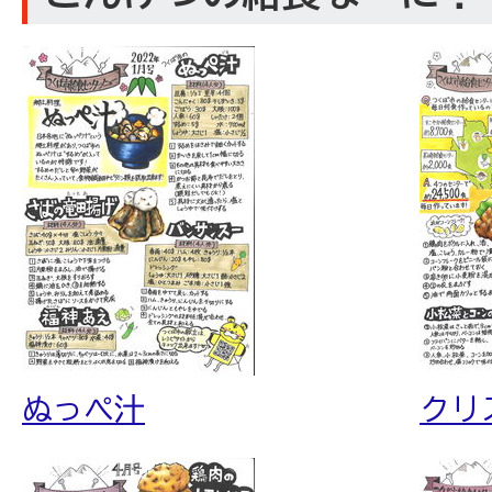
ぬっぺ汁
クリ