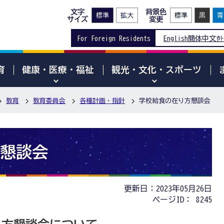
文字
背景色
サイズ
変更
For Foreign Residents
English
簡体中文
한
育
健康・医療・福祉
観光・文化・スポーツ
教育
教育委員会
各種計画・指針
学校給食の在り方懇談会
懇談会
更新日：2023年05月26日
ページID：
8245