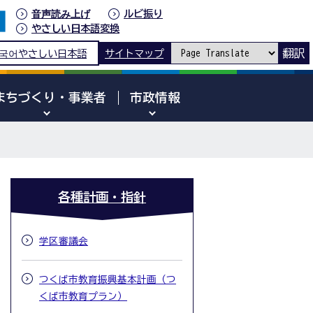
音声読み上げ
ルビ振り
やさしい日本語変換
翻訳
국어
やさしい日本語
サイトマップ
まちづくり・事業者
市政情報
各種計画・指針
学区審議会
つくば市教育振興基本計画（つ
くば市教育プラン）