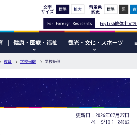
文字
背景色
サイズ
変更
For Foreign Residents
English
簡体中文
한
育
健康・医療・福祉
観光・文化・スポーツ
教育
学校保健
学校保健
更新日：2026年07月27日
ページID：
24862