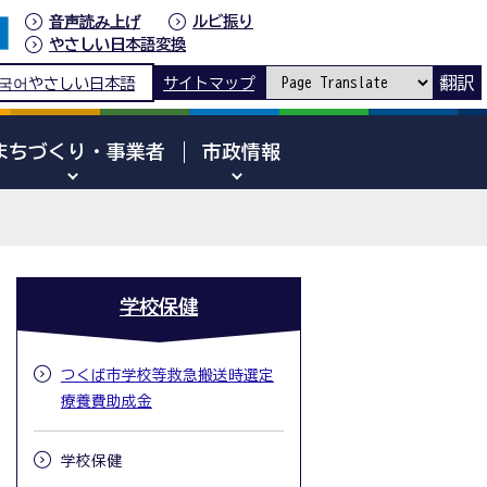
音声読み上げ
ルビ振り
やさしい日本語変換
翻訳
국어
やさしい日本語
サイトマップ
まちづくり・事業者
市政情報
学校保健
つくば市学校等救急搬送時選定
療養費助成金
学校保健