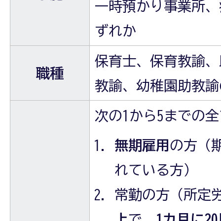
一時預かり事業所、
ずれか
保育士、保育教諭、
職種
教諭、幼稚園助教諭
次の1から5までの
無期雇用
の方（
れている方）
常勤の方（所定
上
で、
1カ月に2