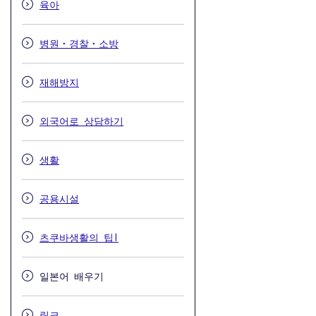
육아
병원・경찰・소방
재해방지
외국어로 상담하기
생활
공용시설
츠쿠바생활의 팁!
일본어 배우기
링크