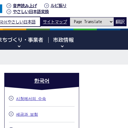
音声読み上げ
ルビ振り
やさしい日本語変換
翻訳
국어
やさしい日本語
サイトマップ
まちづくり・事業者
市政情報
한국어
시청에서의 수속
세금과 보험