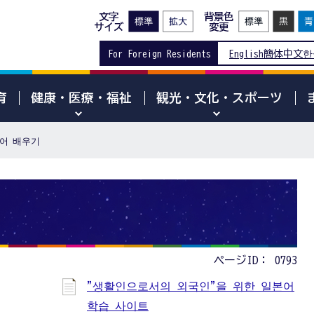
文字
背景色
サイズ
変更
For Foreign Residents
English
簡体中文
한
育
健康・医療・福祉
観光・文化・スポーツ
어 배우기
ページID：
0793
"생활인으로서의 외국인"을 위한 일본어
학습 사이트