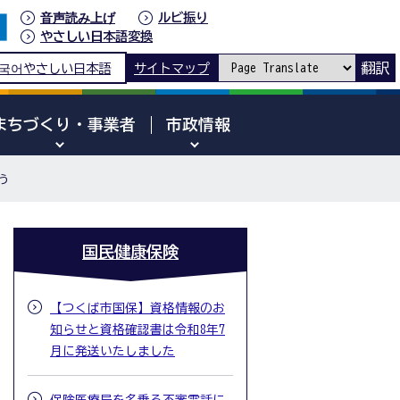
音声読み上げ
ルビ振り
やさしい日本語変換
翻訳
국어
やさしい日本語
サイトマップ
まちづくり・事業者
市政情報
う
国民健康保険
【つくば市国保】資格情報のお
知らせと資格確認書は令和8年7
月に発送いたしました