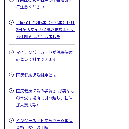
保険医療局を名乗る不審電話に
ご注意ください
【国保】令和6年（2024年）12月
2日からマイナ保険証を基本とす
る仕組みに移行しました
マイナンバーカードが健康保険
証として利用できます
国民健康保険制度とは
国民健康保険の手続き 必要なも
のや受付場所（引っ越し、社保
加入喪失等）
インターネットからできる国保
資格・給付の手続