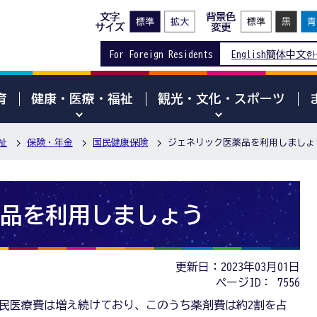
文字
背景色
サイズ
変更
For Foreign Residents
English
簡体中文
한
育
健康・医療・福祉
観光・文化・スポーツ
祉
保険・年金
国民健康保険
ジェネリック医薬品を利用しましょ
品を利用しましょう
更新日：2023年03月01日
ページID：
7556
民医療費は増え続けており、このうち薬剤費は約2割を占