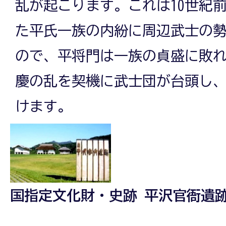
乱が起こります。これは10世紀
た平氏一族の内紛に周辺武士の
ので、平将門は一族の貞盛に敗
慶の乱を契機に武士団が台頭し
けます。
国指定文化財・史跡 平沢官衙遺