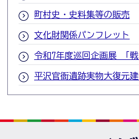
町村史・史料集等の販売
文化財関係パンフレット
令和7年度巡回企画展 「
平沢官衙遺跡実物大復元建