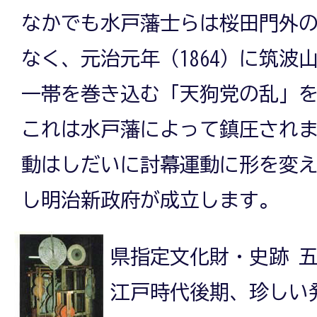
なかでも水戸藩士らは桜田門外
なく、元治元年（1864）に筑波
一帯を巻き込む「天狗党の乱」
これは水戸藩によって鎮圧され
動はしだいに討幕運動に形を変
し明治新政府が成立します。
県指定文化財・史跡 
江戸時代後期、珍しい