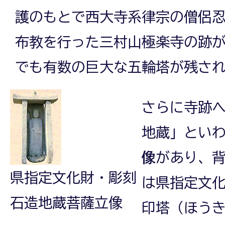
護のもとで西大寺系律宗の僧侶
布教を行った三村山極楽寺の跡
でも有数の巨大な五輪塔が残さ
さらに寺跡
地蔵」とい
像
があり、
県指定文化財・彫刻
は県指定文
石造地蔵菩薩立像
印塔（ほう