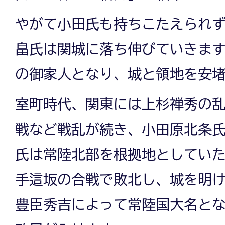
やがて小田氏も持ちこたえられ
畠氏は関城に落ち伸びていきま
の御家人となり、城と領地を安
室町時代、関東には上杉禅秀の
戦など戦乱が続き、小田原北条
氏は常陸北部を根拠地としてい
手這坂の合戦で敗北し、城を明
豊臣秀吉によって常陸国大名と