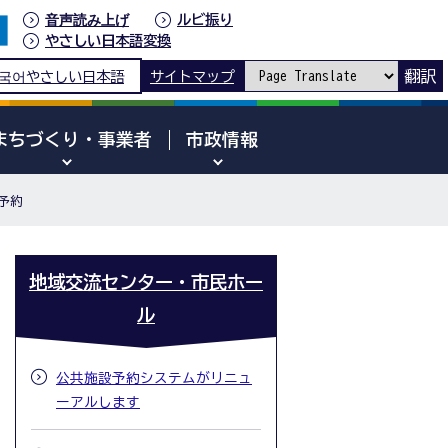
音声読み上げ
ルビ振り
やさしい日本語変換
翻訳
국어
やさしい日本語
サイトマップ
まちづくり・事業者
市政情報
予約
地域交流センター・市民ホー
ル
公共施設予約システムがリニュ
ーアルします