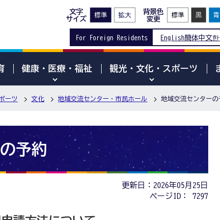
文字
背景色
サイズ
変更
For Foreign Residents
English
簡体中文
한
育
健康・医療・福祉
観光・文化・スポーツ
ポーツ
文化
地域交流センター・市民ホール
地域交流センターの
の予約
更新日：2026年05月25日
ページID：
7297