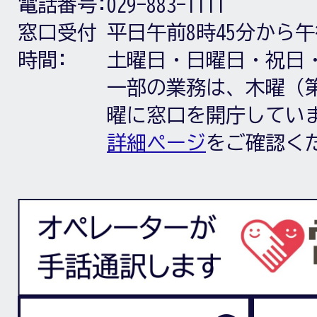
電話番号:
029-883-1111
窓口受付
平日午前8時45分から午
時間:
土曜日・日曜日・祝日
一部の業務は、木曜（第
曜に窓口を開庁してい
詳細ページ
をご確認く