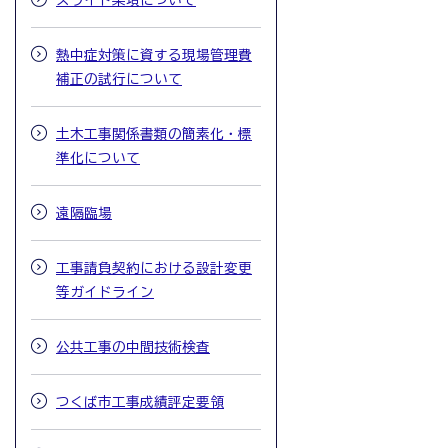
スライド条項について
熱中症対策に資する現場管理費
補正の試行について
土木工事関係書類の簡素化・標
準化について
遠隔臨場
工事請負契約における設計変更
等ガイドライン
公共工事の中間技術検査
つくば市工事成績評定要領