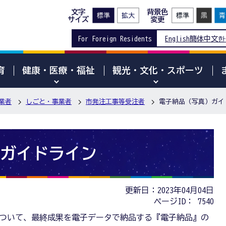
文字
背景色
サイズ
変更
For Foreign Residents
English
簡体中文
한
育
健康・医療・福祉
観光・文化・スポーツ
業者
しごと・事業者
市発注工事等受注者
電子納品（写真）ガイ
ガイドライン
更新日：2023年04月04日
ページID：
7540
ついて、最終成果を電子データで納品する『電子納品』の