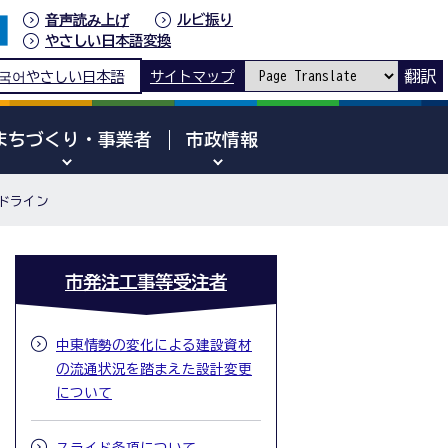
音声読み上げ
ルビ振り
やさしい日本語変換
翻訳
국어
やさしい日本語
サイトマップ
まちづくり・事業者
市政情報
ドライン
市発注工事等受注者
中東情勢の変化による建設資材
の流通状況を踏まえた設計変更
について