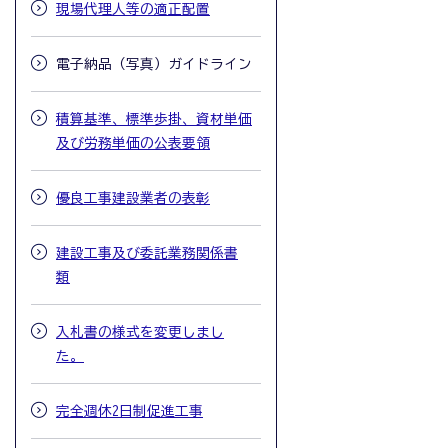
現場代理人等の適正配置
電子納品（写真）ガイドライン
積算基準、標準歩掛、資材単価
及び労務単価の公表要領
優良工事建設業者の表彰
建設工事及び委託業務関係書
類
入札書の様式を変更しまし
た。
完全週休2日制促進工事