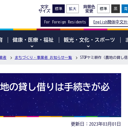
文字
背景色
サイズ
変更
For Foreign Residents
English
簡体中文
한
育
健康・医療・福祉
観光・文化・スポーツ
業者
まちづくり・事業者 お知らせ一覧
STOPヤミ耕作（農地の貸し
（農地の貸し借りは手続きが必
更新日：2023年03月01日