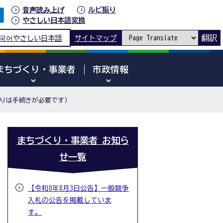
音声読み上げ
ルビ振り
やさしい日本語変換
翻訳
국어
やさしい日本語
サイトマップ
まちづくり・事業者
市政情報
借りは手続きが必要です）
まちづくり・事業者 お知ら
せ一覧
【令和8年8月3日公告】一般競争
入札の公告を掲載していま
す。