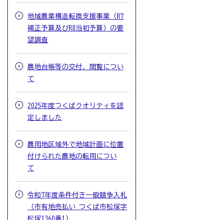
地域農業構造転換支援事業（R7
補正予算及びR8当初予算）の要
望調査
農地台帳等の交付、閲覧につい
て
2025年度つくばクオリティを認
定しました
農用地区域外で地域計画に位置
付けられた農地の転用につい
て
令和7年度条件付き一般競争入札
（市有地売払い つくば市松塚字
松塚1360番1）