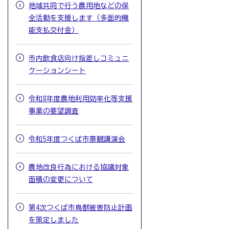
地域共同で行う農用地などの保
全活動を支援します（多面的機
能支払交付金）
市内飲食店向け指差しコミュニ
ケーションシート
令和8年度農地利用効率化等支援
事業の要望調査
令和5年度つくば市景観講演会
農地改良行為における協議対象
面積の変更について
第4次つくば市鳥獣被害防止計画
を策定しました