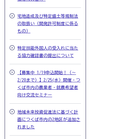
宅地造成及び特定盛土等規制法
の取扱い（開発許可制度に係る
もの）
特定技能外国人の受入れに当た
る協力確認書の提出について
【募集中 1/19申込開始！（～
2/20まで）】2/25(水）開催・つ
くば市内の農業者・就農希望者
向け交流セミナー
地域未来投資促進法に基づく計
画につくば市内の2地区が追加さ
れました