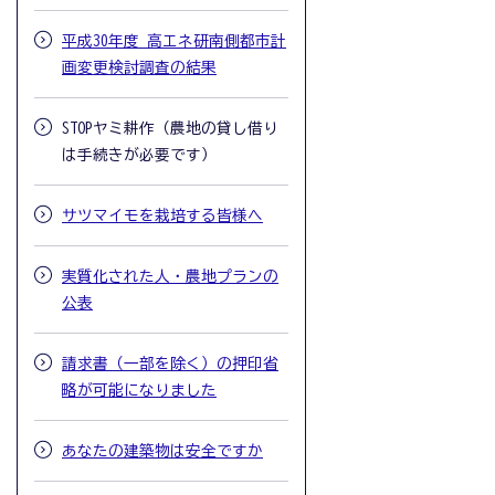
平成30年度 高エネ研南側都市計
画変更検討調査の結果
STOPヤミ耕作（農地の貸し借り
は手続きが必要です）
サツマイモを栽培する皆様へ
実質化された人・農地プランの
公表
請求書（一部を除く）の押印省
略が可能になりました
あなたの建築物は安全ですか