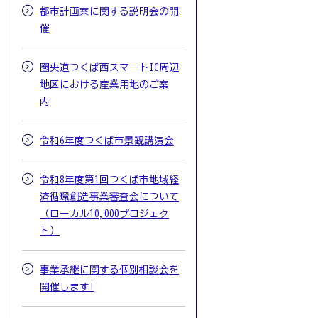
都市計画案に関する説明会の開
催
圏央道つくば西スマートIC周辺
地区における産業用地のご案
内
令和6年度つくば市景観講演会
令和8年度第1回つくば市地域経
済循環創造事業審査会について
（ローカル10,000プロジェク
ト）
事業承継に関する個別相談会を
開催します!