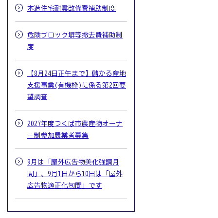
木造住宅耐震改修費補助制度
危険ブロック塀等撤去費補助制
度
【8月24日正午まで】儲かる産地
支援事業(有機枠)に係る第2回要
望調査
2027年度つくば市農産物オーナ
ー制参加農業者募集
9月は「屋外広告物美化強調月
間」、9月1日から10日は「屋外
広告物適正化旬間」です