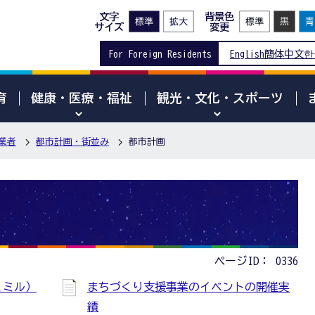
文字
背景色
サイズ
変更
For Foreign Residents
English
簡体中文
한
育
健康・医療・福祉
観光・文化・スポーツ
業者
都市計画・街並み
都市計画
ページID：
0336
くミル）
まちづくり支援事業のイベントの開催実
績