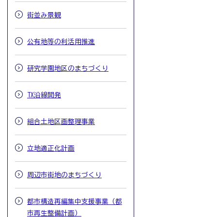
街並み景観
公有地等の利活用推進
研究学園地区のまちづくり
TX沿線開発
組合土地区画整理事業
立地適正化計画
周辺市街地のまちづくり
都市構造再編集中支援事業（都
市再生整備計画）