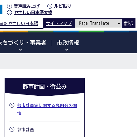
音声読み上げ
ルビ振り
やさしい日本語変換
翻訳
국어
やさしい日本語
サイトマップ
まちづくり・事業者
市政情報
都市計画・街並み
都市計画案に関する説明会の開
催
都市計画