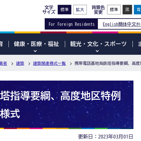
文字
背景色
サイズ
変更
For Foreign Residents
English
簡体中文
한
育
健康・医療・福祉
観光・文化・スポーツ
業者
建築
建築関連様式一覧
携帯電話基地局鉄塔指導要綱、高度
塔指導要綱、高度地区特例
様式
更新日：2023年03月01日