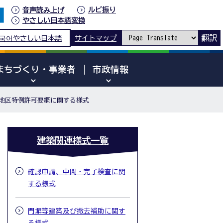
音声読み上げ
ルビ振り
やさしい日本語変換
翻訳
국어
やさしい日本語
サイトマップ
まちづくり・事業者
市政情報
地区特例許可要綱に関する様式
建築関連様式一覧
確認申請、中間・完了検査に関
する様式
門塀等建築及び撤去補助に関す