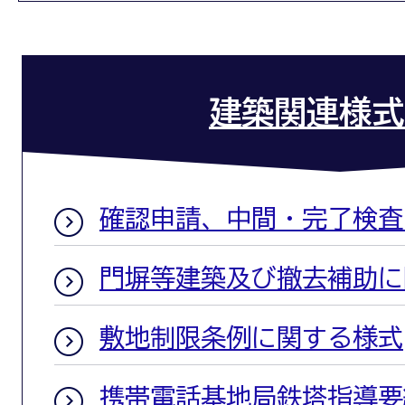
建築関連様式
確認申請、中間・完了検査
門塀等建築及び撤去補助に
敷地制限条例に関する様式
携帯電話基地局鉄塔指導要