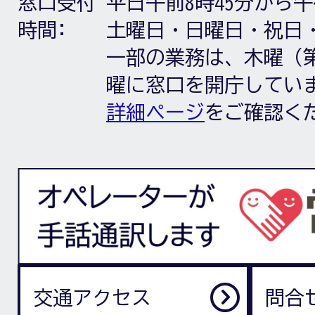
窓口受付
平日午前8時45分から午
時間:
土曜日・日曜日・祝日
一部の業務は、木曜（第
曜に窓口を開庁してい
詳細ページ
をご確認く
交通アクセス
問合