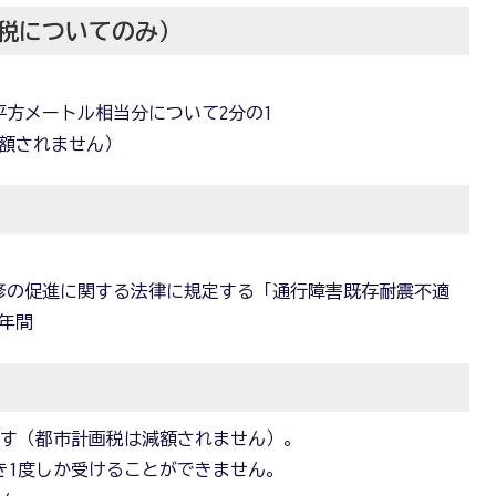
税についてのみ）
0平方メートル相当分について2分の1
減額されません）
修の促進に関する法律に規定する「通行障害既存耐震不適
年間
です（都市計画税は減額されません）。
き1度しか受けることができません。