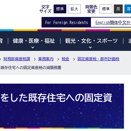
文字
背景色
サイズ
変更
For Foreign Residents
English
簡体中文
한
育
健康・医療・福祉
観光・文化・スポーツ
財務部資産税課
業務案内
税金
固定資産税・都市計画税
た既存住宅への固定資産税の減額措置
をした既存住宅への固定資