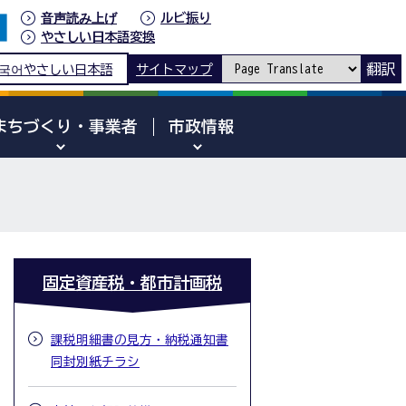
音声読み上げ
ルビ振り
やさしい日本語変換
翻訳
국어
やさしい日本語
サイトマップ
まちづくり・事業者
市政情報
固定資産税・都市計画税
課税明細書の見方・納税通知書
同封別紙チラシ