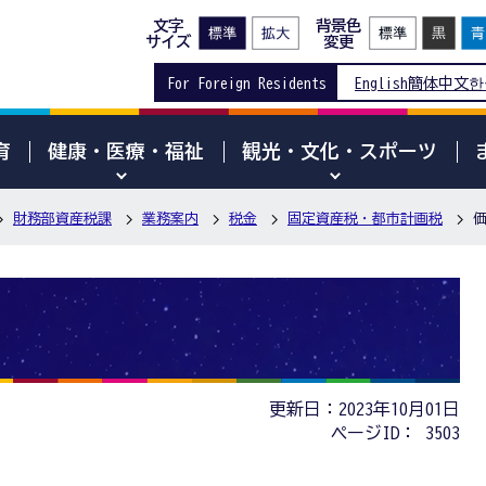
文字
背景色
サイズ
変更
For Foreign Residents
English
簡体中文
한
育
健康・医療・福祉
観光・文化・スポーツ
財務部資産税課
業務案内
税金
固定資産税・都市計画税
更新日：2023年10月01日
ページID：
3503