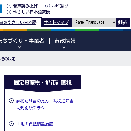
音声読み上げ
ルビ振り
やさしい日本語変換
翻訳
국어
やさしい日本語
サイトマップ
まちづくり・事業者
市政情報
価格の決定
固定資産税・都市計画税
課税明細書の見方・納税通知書
同封別紙チラシ
土地の負担調整措置