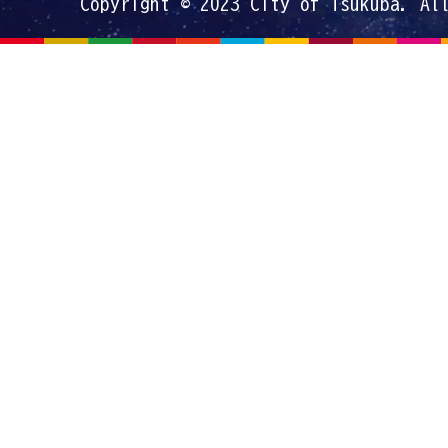
Copyright © 2023 City of Tsukuba. Al