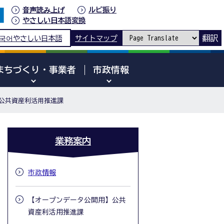
音声読み上げ
ルビ振り
やさしい日本語変換
翻訳
국어
やさしい日本語
サイトマップ
まちづくり・事業者
市政情報
公共資産利活用推進課
業務案内
市政情報
【オープンデータ公開用】公共
資産利活用推進課