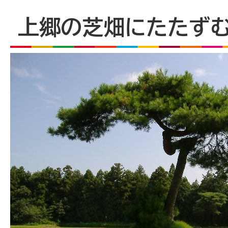
上郷の芝畑にたたず