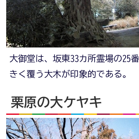
大御堂は、坂東33カ所霊場の25
きく覆う大木が印象的である。
栗原の大ケヤキ