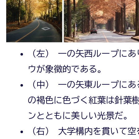
（左） 一の矢西ループにあ
ウが象徴的である。
（中） 一の矢東ループにあ
の褐色に色づく紅葉は針葉
ンとともに美しい光景だ。
（右） 大学構内を貫いて空