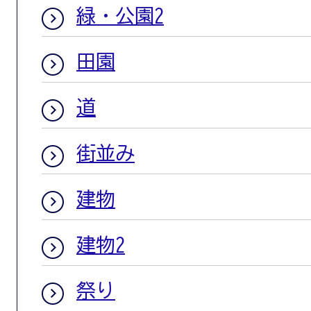
緑・公園2
田園
道
街並み
建物
建物2
祭り