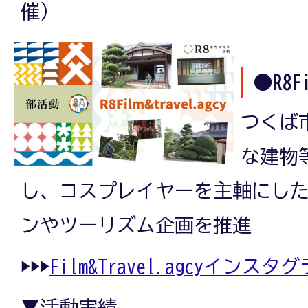
催）
●R8Fi
つくば
な建物
し、コスプレイヤーを主軸にし
ンやツーリズム企画を推進
▶▶▶
Film&Travel.agcyインスタ
▼活動実績