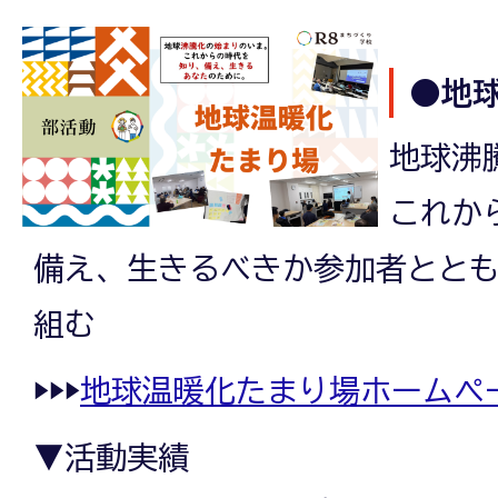
●地
地球沸
これか
備え、生きるべきか参加者とと
組む
▶▶▶
地球温暖化たまり場ホームペ
▼活動実績