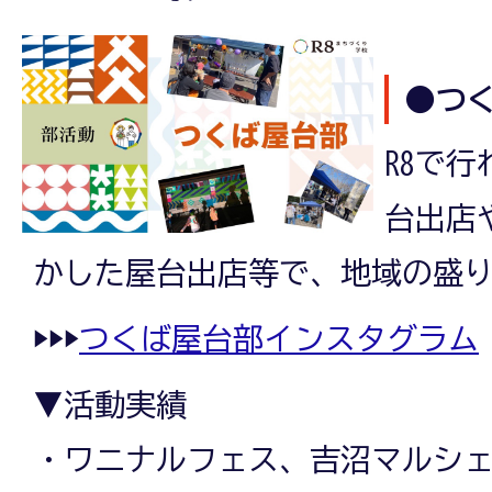
●つ
R8で
台出店
かした屋台出店等で、地域の盛
▶▶▶
つくば屋台部インスタグラム
▼活動実績
・ワニナルフェス、吉沼マルシ