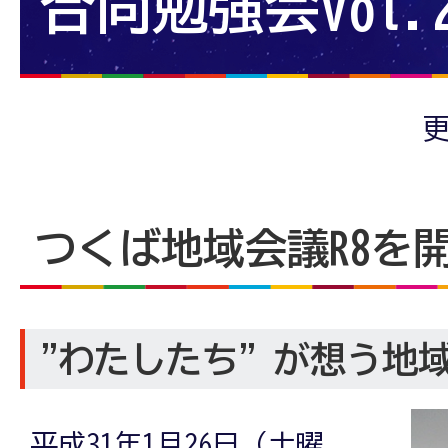
合同勉強会vol.2
更
つくば地域会議R8を
"わたしたち”が想う地
平成31年1月26日（土曜