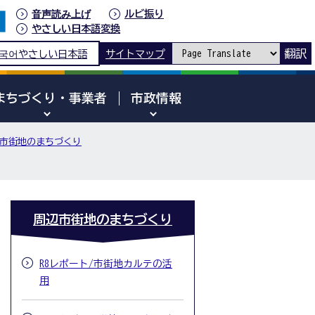
音声読み上げ
ルビ振り
やさしい日本語変換
翻訳
국어
やさしい日本語
サイトマップ
まちづくり・事業者
市政情報
市街地のまちづくり
周辺市街地のまちづくり
R8レポート/市街地カルテの活
用