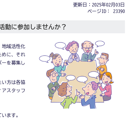
更新日：2025年02月03日
ページID：
23390
活動に参加しませんか？
、地域活性化
ために、それ
バーを募集し
たい方は各協
ィアスタッフ
ています。