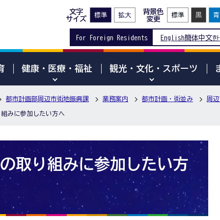
文字
背景色
サイズ
変更
For Foreign Residents
English
簡体中文
한
育
健康・医療・福祉
観光・文化・スポーツ
都市計画部周辺市街地振興課
業務案内
都市計画・街並み
周辺
り組みに参加したい方へ
の取り組みに参加したい方