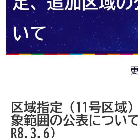
定、追加区域の
いて
更
区域指定（11号区域
象範囲の公表につい
R8.3.6）