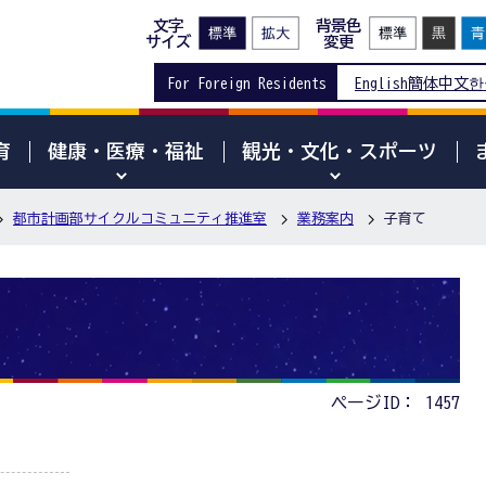
文字
背景色
サイズ
変更
For Foreign Residents
English
簡体中文
한
育
健康・医療・福祉
観光・文化・スポーツ
都市計画部サイクルコミュニティ推進室
業務案内
子育て
ページID：
1457