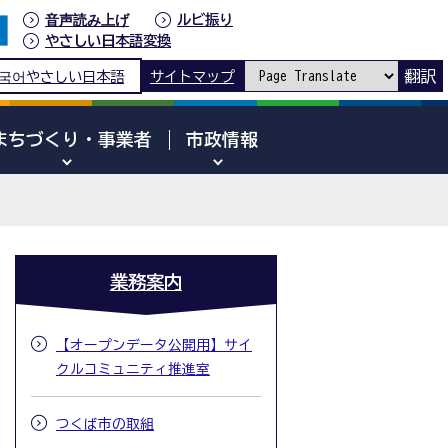
音声読み上げ
ルビ振り
やさしい日本語変換
翻訳
국어
やさしい日本語
サイトマップ
まちづくり・事業者
市政情報
業務案内
【オープンデータ公開用】サイ
クルコミュニティ推進室
つくば市の取組