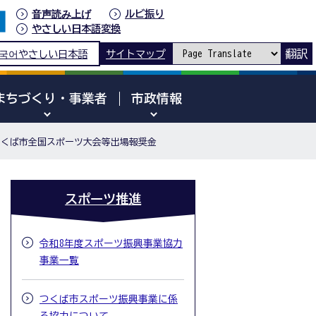
音声読み上げ
ルビ振り
やさしい日本語変換
翻訳
국어
やさしい日本語
サイトマップ
まちづくり・事業者
市政情報
つくば市全国スポーツ大会等出場報奨金
スポーツ推進
令和8年度スポーツ振興事業協力
事業一覧
つくば市スポーツ振興事業に係