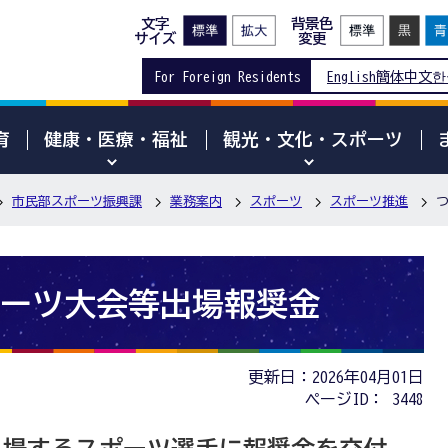
文字
背景色
サイズ
変更
For Foreign Residents
English
簡体中文
한
育
健康・医療・福祉
観光・文化・スポーツ
市民部スポーツ振興課
業務案内
スポーツ
スポーツ推進
ーツ大会等出場報奨金
更新日：2026年04月01日
ページID：
3448