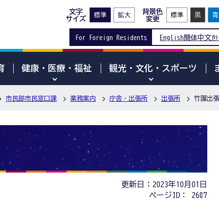
文字
背景色
サイズ
変更
For Foreign Residents
English
簡体中文
한
育
健康・医療・福祉
観光・文化・スポーツ
市民部市民窓口課
業務案内
庁舎・出張所
出張所
竹園出
更新日：2023年10月01日
ページID：
2687