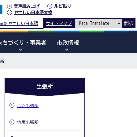
音声読み上げ
ルビ振り
やさしい日本語変換
翻訳
국어
やさしい日本語
サイトマップ
まちづくり・事業者
市政情報
張所
出張所
吉沼出張所
竹園出張所