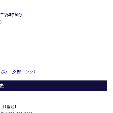
午後4時30分
日
っぷ）（外部リンク）
先
丁目1番地1