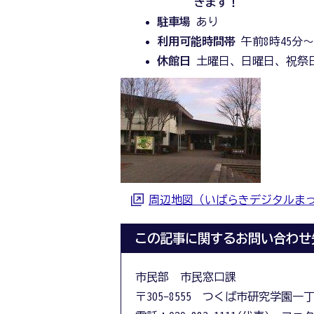
きます！
駐車場
あり
利用可能時間帯
午前8時45分～
休館日
土曜日、日曜日、祝祭
周辺地図（いばらきデジタルま
この記事に関するお問い合わせ
市民部 市民窓口課
〒305-8555 つくば市研究学園一