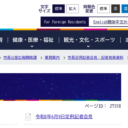
文字
背景色
サイズ
変更
For Foreign Residents
English
簡体中文
한
育
健康・医療・福祉
観光・文化・スポーツ
市長公室広報戦略課
業務案内
市長定例記者会見・記者発表資料
ページID：
27318
令和8年6月9日定例記者会見