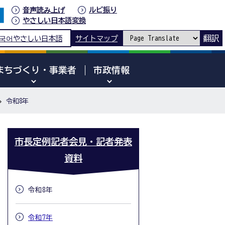
音声読み上げ
ルビ振り
やさしい日本語変換
翻訳
국어
やさしい日本語
サイトマップ
まちづくり・事業者
市政情報
令和8年
市長定例記者会見・記者発表
資料
令和8年
令和7年