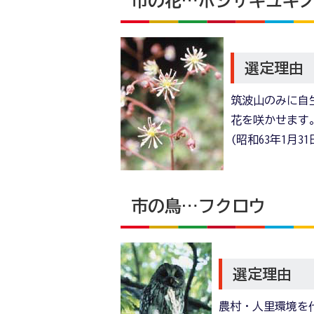
市の花…ホシザキユキ
選定理由
筑波山のみに自
花を咲かせます
(昭和63年1月
市の鳥…フクロウ
選定理由
農村・人里環境を