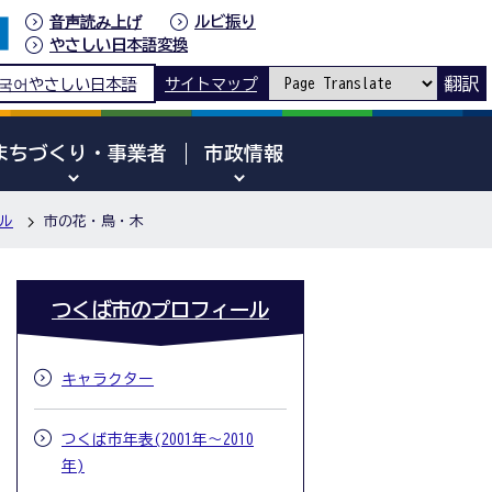
音声読み上げ
ルビ振り
やさしい日本語変換
翻訳
국어
やさしい日本語
サイトマップ
まちづくり・事業者
市政情報
ル
市の花・鳥・木
つくば市のプロフィール
キャラクター
つくば市年表(2001年～2010
年)