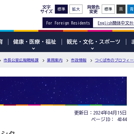
文字
背景色
サイズ
変更
For Foreign Residents
English
簡体中文
한
育
健康・医療・福祉
観光・文化・スポーツ
市長公室広報戦略課
業務案内
市政情報
つくば市のプロフィー
更新日：2024年04月15日
ページID：
4844