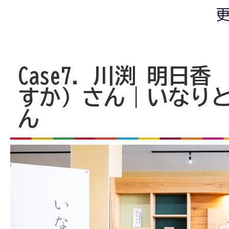
更
Case7. 川渕 明日
すか）さん｜いなりと
ん