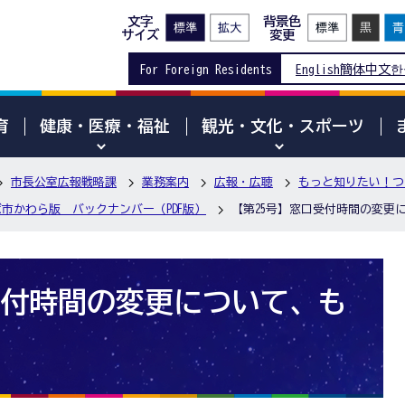
文字
背景色
サイズ
変更
For Foreign Residents
English
簡体中文
한
育
健康・医療・福祉
観光・文化・スポーツ
市長公室広報戦略課
業務案内
広報・広聴
もっと知りたい！つ
市かわら版 バックナンバー（PDF版）
【第25号】窓口受付時間の変更
受付時間の変更について、も