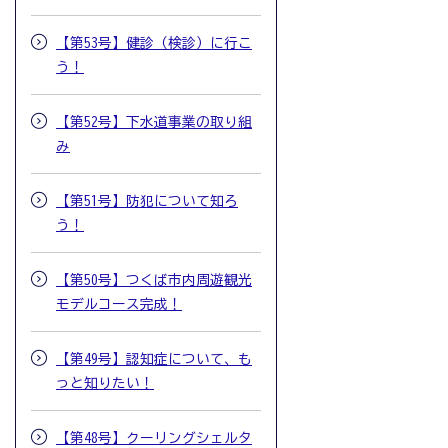
【第53号】健診（検診）に行こ
う！
【第52号】下水道事業の取り組
み
【第51号】防犯について知ろ
う！
【第50号】つくば市内周遊観光
モデルコース完成！
【第49号】認知症について、も
っと知りたい！
【第48号】クーリングシェルタ