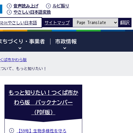
音声読み上げ
ルビ振り
やさしい日本語変換
翻訳
국어
やさしい日本語
サイトマップ
まちづくり・事業者
市政情報
くば市かわら版
について、もっと知りたい！
もっと知りたい！つくば市か
わら版 バックナンバー
（PDF版）
【59号】生物多様性を守ろ