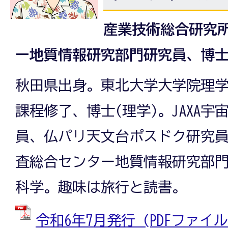
産業技術総合研究
ー地質情報研究部門研究員、博
秋田県出身。東北大学大学院理
課程修了、博士(理学)。JAXA
員、仏パリ天文台ポスドク研究
査総合センター地質情報研究部
科学。趣味は旅行と読書。
令和6年7月発行 (PDFファイル: 