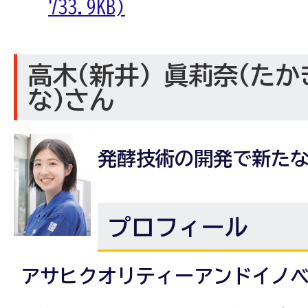
733.9KB)
高木(新井) 眞莉奈(たか
な)さん
発酵技術の開発で新た
プロフィール
アサヒクオリティーアンドイノ