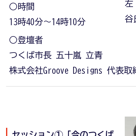
左
○時間
谷
13時40分～14時10分
○登壇者
つくば市長 五十嵐 立青
株式会社Groove Designs 代
セッション①「今のつくば