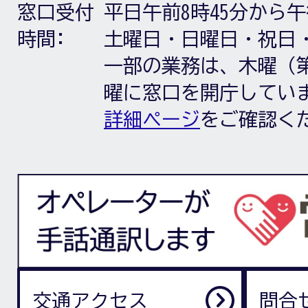
窓口受付
平日午前8時45分から午
時間:
土曜日・日曜日・祝日
一部の業務は、木曜（第
曜に窓口を開庁してい
詳細ページ
をご確認く
交通アクセス
問合