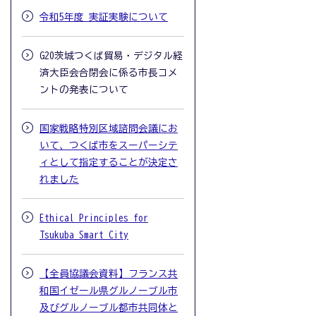
令和5年度 実証実験について
G20茨城つくば貿易・デジタル経
済大臣会合閉会に係る市長コメ
ントの発表について
国家戦略特別区域諮問会議にお
いて、つくば市をスーパーシテ
ィとして指定することが決定さ
れました
Ethical Principles for
Tsukuba Smart City
【全員協議会資料】フランス共
和国イゼール県グルノーブル市
及びグルノーブル都市共同体と