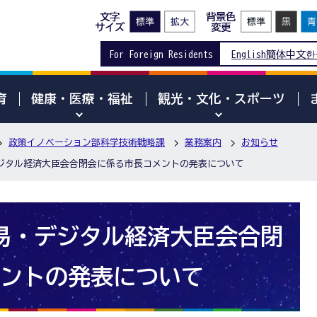
文字
背景色
サイズ
変更
For Foreign Residents
English
簡体中文
한
育
健康・医療・福祉
観光・文化・スポーツ
政策イノベーション部科学技術戦略課
業務案内
お知らせ
デジタル経済大臣会合閉会に係る市長コメントの発表について
貿易・デジタル経済大臣会合閉
ントの発表について