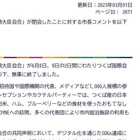
更新日：2023年03月01日
ページID：
2671
済大臣会合」が閉会したことに対する市長コメントを以下
済大臣会合」が6月8日、9日の2日間にわたりつくば国際会
の下、無事に終了しました。
待国や国際機関の代表、メディアなど1,000人規模の参
レセプションやカクテルパーティーでは、つくば産の日本
田米、ハム、ブルーベリーなどの食材を使ったおもてなし
RDYNEへの訪問、多くの代表団により市内宿泊施設の利用も
会合の共同声明において、デジタル化を通じたSDGs達成に