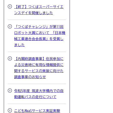
【終了】つくばスーパーサイエ
ンスデイを開催しました
「つくばチャレンジ」が第11回
ロボット大賞において 「日本機
械工業連合会会長賞」を受賞し
ました
【内閣府調査事業】住民参加に
よる災害時に有用な情報提供に
関するサービスの実装に向けた
調査事業のお知らせ
令和5年度 筑波大学構内での自
動運転バスの走行について
こどもMaaSサービス実証実験