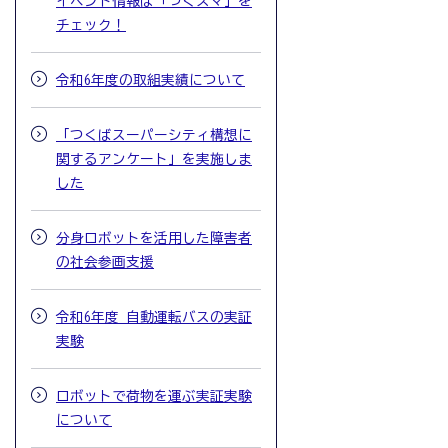
イベント情報は「つくスマ」を
チェック！
令和6年度の取組実績について
「つくばスーパーシティ構想に
関するアンケート」を実施しま
した
分身ロボットを活用した障害者
の社会参画支援
令和6年度 自動運転バスの実証
実験
ロボットで荷物を運ぶ実証実験
について