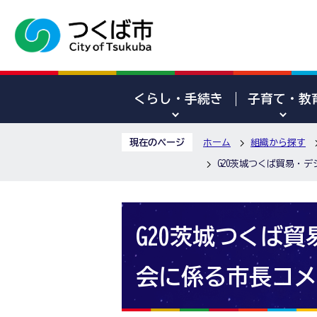
くらし・手続き
子育て・教
現在のページ
ホーム
組織から探す
G20茨城つくば貿易・
G20茨城つくば
会に係る市長コメ