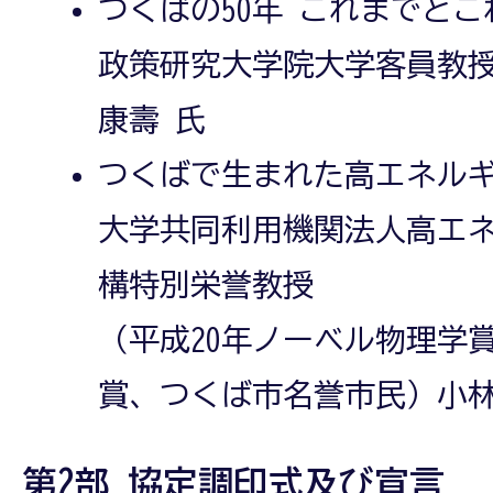
つくばの50年 これまでとこ
政策研究大学院大学客員教
康壽 氏
つくばで生まれた高エネル
大学共同利用機関法人高エ
構特別栄誉教授
（平成20年ノーベル物理学
賞、つくば市名誉市民）小林
第2部 協定調印式及び宣言