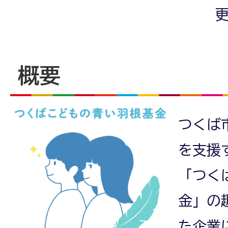
更
概要
つくば
を支援
「つく
金」の
た企業