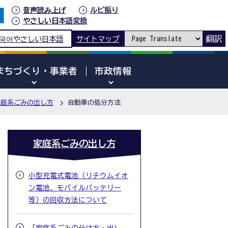
音声読み上げ
ルビ振り
やさしい日本語変換
翻訳
국어
やさしい日本語
サイトマップ
まちづくり・事業者
市政情報
家庭系ごみの出し方
自動車の処分方法
家庭系ごみの出し方
小型充電式電池（リチウムイオ
ン電池、モバイルバッテリー
等）の回収方法について