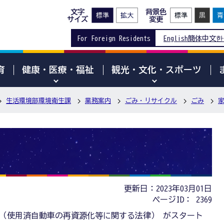
文字
背景色
サイズ
変更
For Foreign Residents
English
簡体中文
한
育
健康・医療・福祉
観光・文化・スポーツ
生活環境部環境衛生課
業務案内
ごみ・リサイクル
ごみ
更新日：2023年03月01日
ページID：
2369
法（使用済自動車の再資源化等に関する法律） がスタート