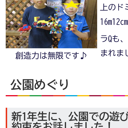
上のド
16m12
ラQも
まれま
創造力は無限です♪
公園めぐり
新1年生に、公園での遊
約束をお話しました！