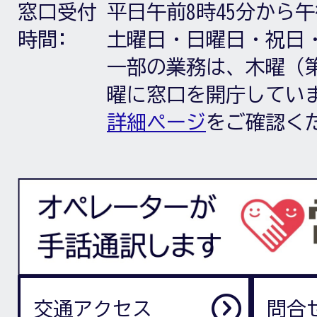
窓口受付
平日午前8時45分から午
時間:
土曜日・日曜日・祝日
一部の業務は、木曜（第
曜に窓口を開庁してい
詳細ページ
をご確認く
交通アクセス
問合