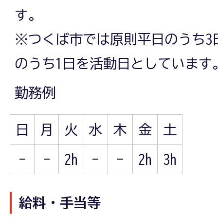
す。
※つくば市では原則平日のうち3
のうち1日を活動日としています
勤務例
日
月
火
水
木
金
土
-
-
2h
-
-
2h
3h
給料・手当等