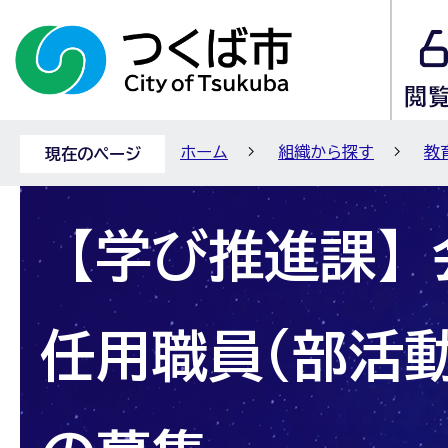
ホーム
組織から探す
教
現在のページ
【学び推進課】
任用職員(部活