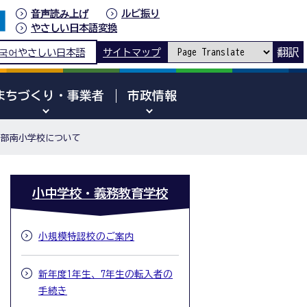
音声読み上げ
ルビ振り
やさしい日本語変換
翻訳
국어
やさしい日本語
サイトマップ
まちづくり・事業者
市政情報
田部南小学校について
小中学校・義務教育学校
小規模特認校のご案内
新年度1年生、7年生の転入者の
手続き