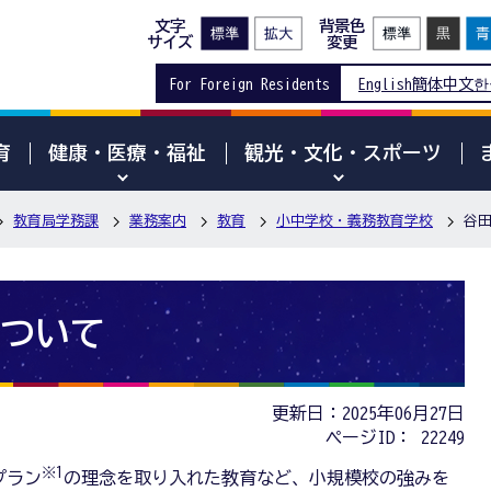
文字
背景色
サイズ
変更
For Foreign Residents
English
簡体中文
한
育
健康・医療・福祉
観光・文化・スポーツ
教育局学務課
業務案内
教育
小中学校・義務教育学校
谷
ついて
更新日：2025年06月27日
ページID：
22249
※1
プラン
の理念を取り入れた教育など、小規模校の強みを