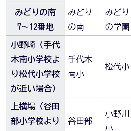
みどりの南
みどり
みどり
7～12番地
の南
の学園
小野崎（手代
木南小学校よ
手代木
松代小
り松代小学校
南小
が近い場合）
上横場（谷田
小野川
部小学校より
谷田部
小