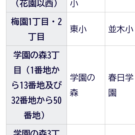
（花園以西）
小
梅園1丁目・2
東小
並木小
丁目
学園の森3丁
目（1番地か
学園の
春日学
ら13番地及び
森
園
32番地から50
番地）
学園の森3丁