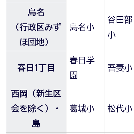
島名
谷田部
（行政区みず
島名小
小
ほ団地）
春日学
春日1丁目
吾妻小
園
西岡（新生区
会を除く）・
葛城小
松代小
島