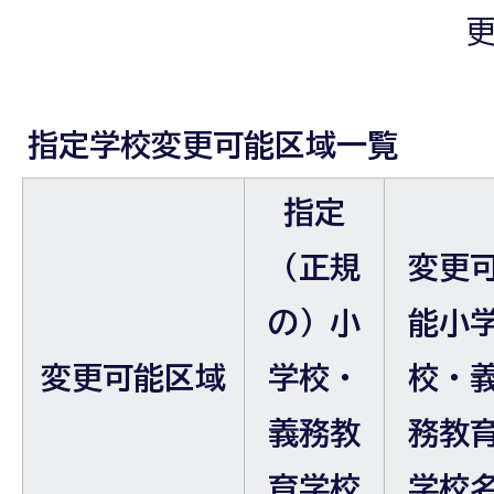
更
指定学校変更可能区域一覧
指定
（正規
変更
の）小
能小
変更可能区域
学校・
校・
義務教
務教
育学校
学校