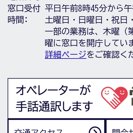
窓口受付
平日午前8時45分から午
時間:
土曜日・日曜日・祝日
一部の業務は、木曜（第
曜に窓口を開庁してい
詳細ページ
をご確認く
交通アクセス
問合