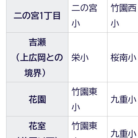
二の宮
竹園西
二の宮1丁目
小
小
吉瀬
（上広岡との
栄小
桜南小
境界）
竹園東
花園
九重小
小
花室
竹園東
九重小