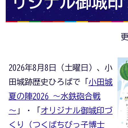
リジナル御城印
更
2026年8月8日（土曜日）、小
田城跡歴史ひろばで「
小田城
夏の陣2026 ～水鉄砲合戦
～
」・「
オリジナル御城印づ
くり（つくばちびっ子博士