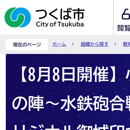
ホーム
組織から探す
教
現在のページ
【8月8日開催
の陣～水鉄砲合