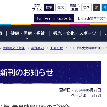
文字
背景色
サイズ
変更
For Foreign Residents
English
簡体中文
한
育
健康・医療・福祉
観光・文化・スポーツ
教育局文化財課
業務案内
お知らせ
つくば市史史料集新刊のお
新刊のお知らせ
更新日：2024年06月28日
ページID：
21238