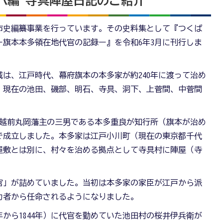
八編 寺具陣屋日記のご紹介
市史編纂事業を行っています。その史料集として『つくば
ー旗本本多領在地代官の記録ー』を令和6年3月に刊行しま
は、江戸時代、幕府旗本の本多家が約240年に渡って治め
、現在の池田、磯部、明石、寺具、洞下、上菅間、中菅間
）に越前丸岡藩主の三男である本多重良が知行所（旗本が治め
で成立しました。本多家は江戸小川町（現在の東京都千代
屋敷とは別に、村々を治める拠点として寺具村に陣屋（寺
官」が詰めていました。当初は本多家の家臣が江戸から派
力者から任命されるようになりました。
年から1844年）に代官を勤めていた池田村の桜井伊兵衛が