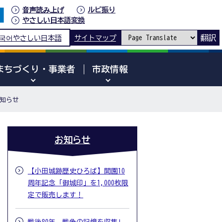
音声読み上げ
ルビ振り
やさしい日本語変換
翻訳
국어
やさしい日本語
サイトマップ
まちづくり・事業者
市政情報
知らせ
お知らせ
【小田城跡歴史ひろば】開園10
周年記念「御城印」を1,000枚限
定で販売します！