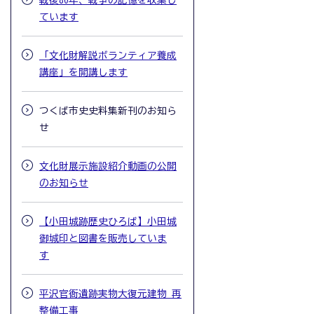
戦後80年、戦争の記憶を収集し
ています
「文化財解説ボランティア養成
講座」を開講します
つくば市史史料集新刊のお知ら
せ
文化財展示施設紹介動画の公開
のお知らせ
【小田城跡歴史ひろば】小田城
御城印と図書を販売していま
す
平沢官衙遺跡実物大復元建物 再
整備工事